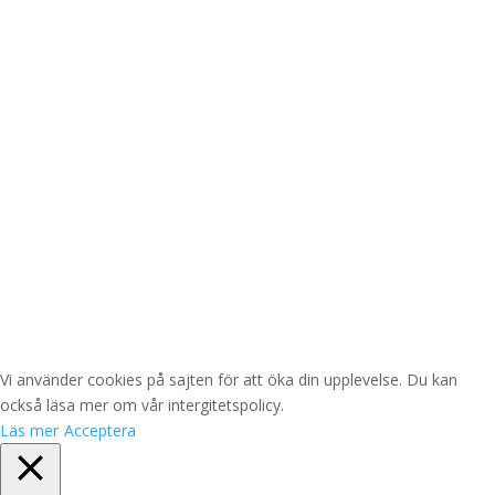
Skicka
=
7 + 3
Integritetspolicy
Org. nr. 556912-5478
Vi använder cookies på sajten för att öka din upplevelse. Du kan
också läsa mer om vår intergitetspolicy.
Läs mer
Acceptera