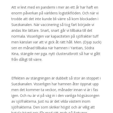
Att vi levt med en pandemi i mer än ett år har haft en
enorm påverkan på världens logistikflöden. Och när vi
trodde att det inte kunde bli värre så kom blockaden i
Suezkanalen. När vaccinering så tog fart började vi
andas lite lättare. Snart, snart går vi tillbaka till det
normala. Visserligen var kapaciteten på sjöfrakter tuff
men känslan var att vi gick åt rätt håll. Men. (Djup suck)
sen en månad tillbaka när hamnen i Yantian, Södra
Kina, stängde ner pga. nytt clusterutbrott så har vi gått
från dåligt till värre.
Effekten av stängningen är dubbelt så stor än stoppet i
Suezkanalen. Visserligen har hamnen åter öppnat upp
men det kommer ta veckor, månader innan vi är i fas
igen. Och nu är vi på väg in i den vanliga högsäsongen
av sjöfrakterna. Just nu är det vilda västern inom
sjöfrakterna. Den som skriker högst och är villig att
betala högst pris får med sitt gods på fartygen.